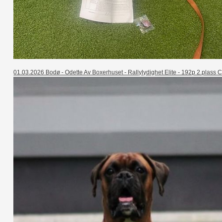
01.03.2026 Bodø - Odette Av Boxerhuset - Rallylydighet Elite - 192p 2.plass C