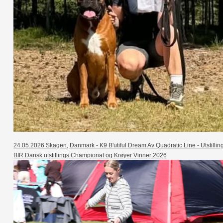
24.05.2026 Skagen, Danmark - K9 B'utiful Dream Av Quadratic Line - Utstillin
BIR Dansk utstillings Championat og Krøyer Vinner 2026