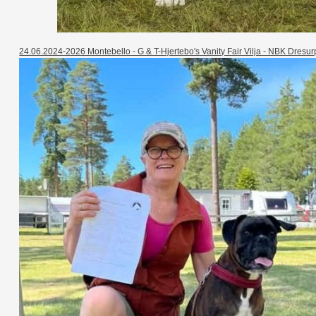
24.06.2024-2026 Montebello - G & T-Hjertebo's Vanity Fair Vilja - NBK Dresurp