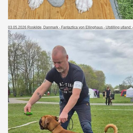
03.05.2026 Roskilde, Danmark - Fantaztica von Ellinghaus - Utstilling utland: 