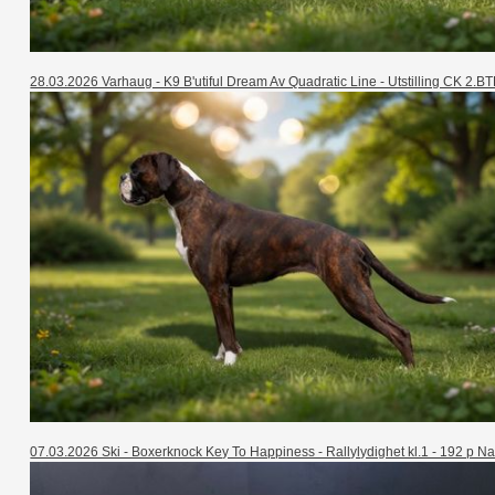
28.03.2026 Varhaug - K9 B'utiful Dream Av Quadratic Line - Utstilling CK 2.BT
07.03.2026 Ski - Boxerknock Key To Happiness - Rallylydighet kl.1 - 192 p 