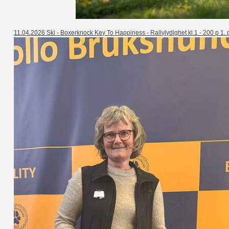
11.04.2026 Ski - Boxerknock Key To Happiness - Rallylydighet kl.1 - 200 p 1. pl