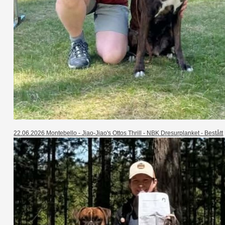
22.06.2026 Montebello - Jiao-Jiao's Ottos Thrill - NBK Dresurplanket - Bestått