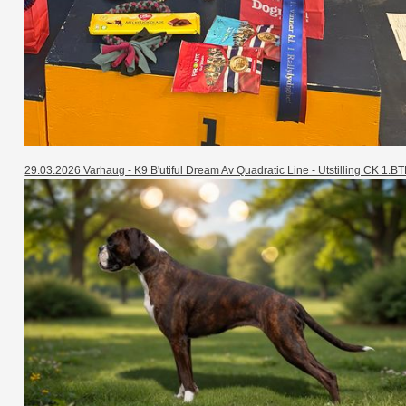
29.03.2026 Varhaug - K9 B'utiful Dream Av Quadratic Line - Utstilling CK 1.B