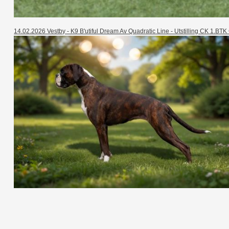
14.02.2026 Vestby - K9 B'utiful Dream Av Quadratic Line - Utstilling CK 1.BTK