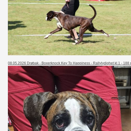
08.05.2026 Drøbak - Boxerknock Key To Happiness - Rallylydighet kl.1 - 188 