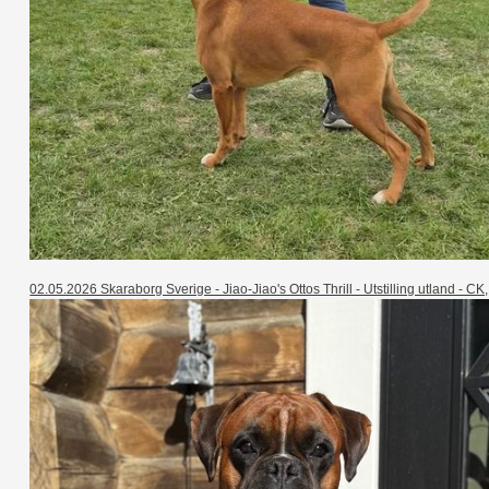
02.05.2026 Skaraborg Sverige - Jiao-Jiao's Ottos Thrill - Utstilling utland - 