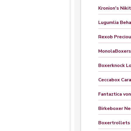
Kronion's Niki
Lugumlia Beha
Rexob Preciou
MonolaBoxers
Boxerknock Lo
Ceccabox Car
Fantaztica von
Birkeboxer Ne
Boxertrollets