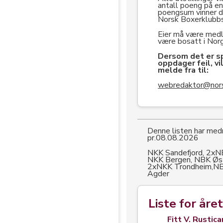
antall poeng på en 
poengsum vinner d
Norsk Boxerklubbs 
Eier må være med
være bosatt i Nor
Dersom det er sp
oppdager feil, vi
melde fra til:
webredaktor@nors
Denne listen har medr
pr.08.08.2026
NKK Sandefjord, 2xNB
NKK Bergen, NBK Øst
2xNKK Trondheim,NB
Agder
Liste for åre
Fitt V. Rustic