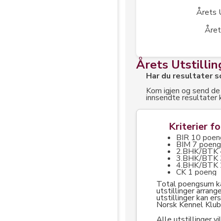
Årets 
Året
Årets Utstilli
Har du resultater 
Kom igjen og send de
innsendte resultater
Kriterier f
BIR 10 poen
BIM 7 poen
2.BHK/BTK 
3.BHK/BTK 
4.BHK/BTK 
CK 1 poeng
Total poengsum ka
utstillinger arran
utstillinger kan er
Norsk Kennel Klub
Alle utstillinger v