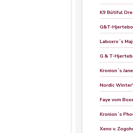
K9 Bútiful Dre
G&T-Hjertebos
Laboxro´s Maj
G & T-Hjerteb
Kronion´s Jane
Nordic Winter'
Faye vom Box
Kronion´s Pho
Xeno v. Zogoh