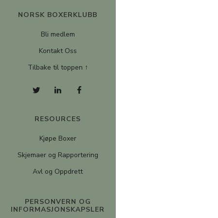
NORSK BOXERKLUBB
Bli medlem
Kontakt Oss
Tilbake til toppen ↑
RESOURCES
Kjøpe Boxer
Skjemaer og Rapportering
Avl og Oppdrett
PERSONVERN OG
INFORMASJONSKAPSLER