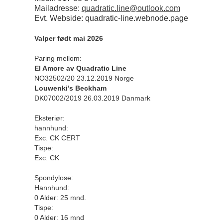
Mailadresse:
quadratic.line@outlook.com
Evt. Webside: quadratic-line.webnode.page
Valper født mai 2026
Paring mellom:
El Amore av Quadratic Line
NO32502/20 23.12.2019 Norge
Louwenki’s Beckham
DK07002/2019 26.03.2019 Danmark
Eksteriør:
hannhund:
Exc. CK CERT
Tispe:
Exc. CK
Spondylose:
Hannhund:
0 Alder: 25 mnd.
Tispe:
0 Alder: 16 mnd