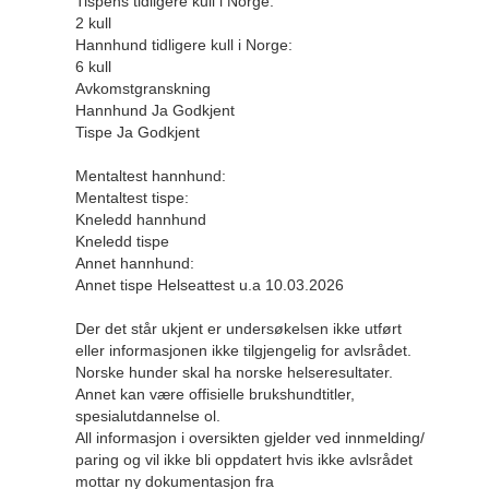
Tispens tidligere kull i Norge:
CK
2 kull
Hannhund tidligere kull i Norge:
Sp
6 kull
Ha
Avkomstgranskning
0 A
Hannhund Ja Godkjent
(Ty
Tispe Ja Godkjent
Tis
1 A
Mentaltest hannhund:
Mentaltest tispe:
HD
Kneledd hannhund
Ha
Kneledd tispe
A 1
Annet hannhund:
Tis
Annet tispe Helseattest u.a 10.03.2026
C 
Ind
Der det står ukjent er undersøkelsen ikke utført
eller informasjonen ikke tilgjengelig for avlsrådet.
Hje
Norske hunder skal ha norske helseresultater.
Ha
Annet kan være offisielle brukshundtitler,
AS
spesialutdannelse ol.
PS
All informasjon i oversikten gjelder ved innmelding/
Tis
paring og vil ikke bli oppdatert hvis ikke avlsrådet
Lyt
mottar ny dokumentasjon fra