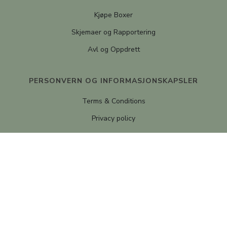
Kjøpe Boxer
Skjemaer og Rapportering
Avl og Oppdrett
PERSONVERN OG INFORMASJONSKAPSLER
Terms & Conditions
Privacy policy
Cookie Policy
© 2025 Norsk Boxerklubb •
Design og utvikling av ilfaro media
AS