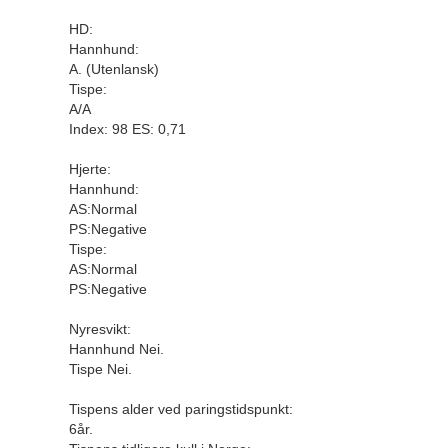
HD:
Hannhund:
B
A. (Utenlansk)
Tispe:
Ni
A/A
Gr
Index: 98 ES: 0,71
21
ni
Hjerte:
Tl
Hannhund:
AS:Normal
Val
PS:Negative
Tispe:
Par
AS:Normal
X-C
PS:Negative
NO
Al
Nyresvikt:
VD
Hannhund Nei.
Tispe Nei.
Eks
ha
Tispens alder ved paringstidspunkt:
Ku
6år.
Tis