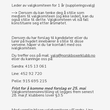
Leder av valgkomiteen for 1 år (suppleringsvalg)
-->
Dersom du kan tenke deg å stille som
medlem til valgkomiteen (og ikke leder), kan du
også stille til dette. Valgkomiteen vil iså fall
konstituere seg etter årsmøtet.
Dersom du har forslag til kandidater eller du
lurer på hvadet innebærer å stille til disse
vervene, håper vi du tar kontakt med oss
ivalgkomiteen.
Du treffer oss på mail:
valg@norskboxerklubb.no
eller du kanringe oss på:
Sandra: 415 13 061
Line: 452 92 720
Pelle: 915 695 215
Frist for å komme med forslag er 25. mai
.
Valgkomiteensinnstilling vil legges frem senest
28. mai jf. klubbens lover §3.5
Med vennlig hilsen valgkomiteen v/Sandra, Line