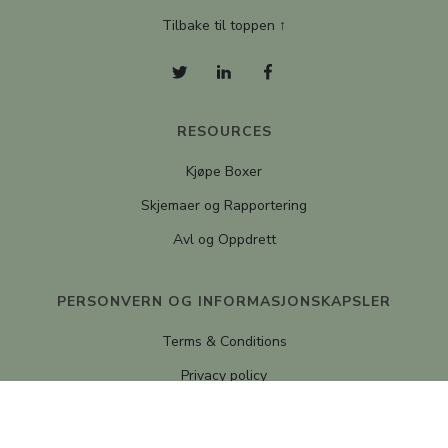
Tilbake til toppen ↑
RESOURCES
Kjøpe Boxer
Skjemaer og Rapportering
Avl og Oppdrett
PERSONVERN OG INFORMASJONSKAPSLER
Terms & Conditions
Privacy policy
Cookie Policy