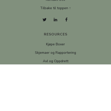
Tilbake til toppen ↑
RESOURCES
Kjøpe Boxer
Skjemaer og Rapportering
Avl og Oppdrett
PERSONVERN OG INFORMASJONSKAPSLER
Terms & Conditions
Privacy policy
Cookie Policy