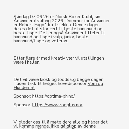
Søndag 07.06.26 er Norsk Boxer Klubb sin
Årsvinnerutstilling 2026. Dommer for Årsvinner
er Robert Fagoš fra Tsjekkia. Denne dagen
deles det ut stor cert til beste hannhund og
beste tispe. Det er også Årsvinner titteler til
hannhund og tispe i valp, junior, beste
hannhund/tispe og veteran.
Etter flere år med kreativ vær vil utstillingen
være i hallen.
Det vil være kiosk og loddsalg begge dager.
Tusen takk til helges hovedsponsor
Vom og
Hundemat
Sponsor:
https://optima-ph.no/
Sponsor:
https://www.zooplus.no/
Vi gleder oss til å møte dere alle og håper det
vil komme mange. Ikke gå glipp av denne