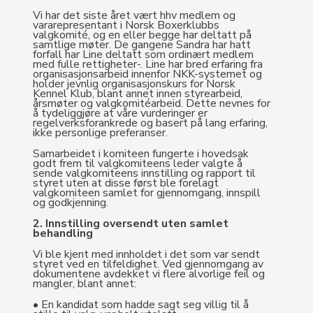
Vi har det siste året vært hhv medlem og
vararepresentant i Norsk Boxerklubbs
valgkomité, og en eller begge har deltatt på
samtlige møter. De gangene Sandra har hatt
forfall har Line deltatt som ordinært medlem
med fulle rettigheter-. Line har bred erfaring fra
organisasjonsarbeid innenfor NKK-systemet og
holder jevnlig organisasjonskurs for Norsk
Kennel Klub, blant annet innen styrearbeid,
årsmøter og valgkomitéarbeid. Dette nevnes for
å tydeliggjøre at våre vurderinger er
regelverksforankrede og basert på lang erfaring,
ikke personlige preferanser.
Samarbeidet i komiteen fungerte i hovedsak
godt frem til valgkomiteens leder valgte å
sende valgkomiteens innstilling og rapport til
styret uten at disse først ble forelagt
valgkomiteen samlet for gjennomgang, innspill
og godkjenning.
2. Innstilling oversendt uten samlet
behandling
Vi ble kjent med innholdet i det som var sendt
styret ved en tilfeldighet. Ved gjennomgang av
dokumentene avdekket vi flere alvorlige feil og
mangler, blant annet:
• En kandidat som hadde sagt seg villig til å