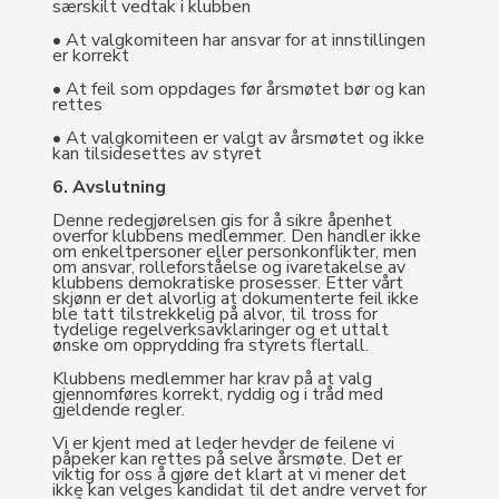
særskilt vedtak i klubben
• At valgkomiteen har ansvar for at innstillingen
er korrekt
• At feil som oppdages før årsmøtet bør og kan
rettes
• At valgkomiteen er valgt av årsmøtet og ikke
kan tilsidesettes av styret
6. Avslutning
Denne redegjørelsen gis for å sikre åpenhet
overfor klubbens medlemmer. Den handler ikke
om enkeltpersoner eller personkonflikter, men
om ansvar, rolleforståelse og ivaretakelse av
klubbens demokratiske prosesser. Etter vårt
skjønn er det alvorlig at dokumenterte feil ikke
ble tatt tilstrekkelig på alvor, til tross for
tydelige regelverksavklaringer og et uttalt
ønske om opprydding fra styrets flertall.
Klubbens medlemmer har krav på at valg
gjennomføres korrekt, ryddig og i tråd med
gjeldende regler.
Vi er kjent med at leder hevder de feilene vi
påpeker kan rettes på selve årsmøte. Det er
viktig for oss å gjøre det klart at vi mener det
ikke kan velges kandidat til det andre vervet for