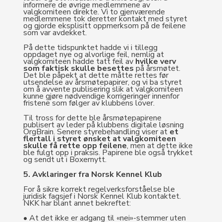
informere de øvrige medlemmene av
valgkomiteen direkte. Vi to gjenværende
medlemmene tok deretter kontakt med styret
og gjorde eksplisitt oppmerksom på de feilene
som var avdekket.
På dette tidspunktet hadde vi i tillegg
oppdaget nye og alvorlige feil, nemlig at
valgkomiteen hadde tatt feil av
hvilke verv
som faktisk skulle besettes
på årsmøtet.
Det ble påpekt at dette måtte rettes før
utsendelse av årsmøtepapirer, og vi ba styret
om å avvente publisering slik at valgkomiteen
kunne gjøre nødvendige korrigeringer innenfor
fristene som følger av klubbens lover.
Til tross for dette ble årsmøtepapirene
publisert av leder på klubbens digitale løsning
OrgBrain. Senere styrebehandling viser at
et
flertall i styret ønsket at valgkomiteen
skulle få rette opp feilene
, men at dette ikke
ble fulgt opp i praksis. Papirene ble også trykket
og sendt ut i Boxernytt.
5. Avklaringer fra Norsk Kennel Klub
For å sikre korrekt regelverksforståelse ble
juridisk fagsjef i Norsk Kennel Klub kontaktet.
NKK har blant annet bekreftet:
• At det ikke er adgang til «nei»-stemmer uten