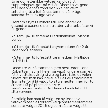
to år og heller ikke velges kandidat til
suppleringsvalget på ett år. Disse to valgene
må underkjennes fordi det ikke har vært
anledning til å forhåndsstemme på riktige
kandidater til riktige verv.
Dersom styrets mindretall ikke endrer de
utsendte papirene som gjelder valg, anbefaler vi
følgende:
• Stem «ja» til foreslått lederkandidat, Markus
Lunde.
• Stem «ja» til foreslått styremedlem for 2 år,
Ingeborg Carlsson
• Stem «ja» til foreslått varamedlem Mathilde
N. Mittet.
Disse tre vil så, sammen med nestleder Tone
Robertsen (som ikke er på valg) fungere som et
fullt vedtaksdyktig styre og kan stake ut veien
videre der man kan innkalle til et ekstraordinært
årsmøte for å få valgt to styremedlemmer for to
år samt få på plass den siste
vararepresentanten. Det finnes kandidater til
alle vervene.
Samtidig kan man få valgt en ny leder av
valgkomiteen ettersom valgkomitemedlemmet
som ble valgt i 2025 og som så ble valgt til