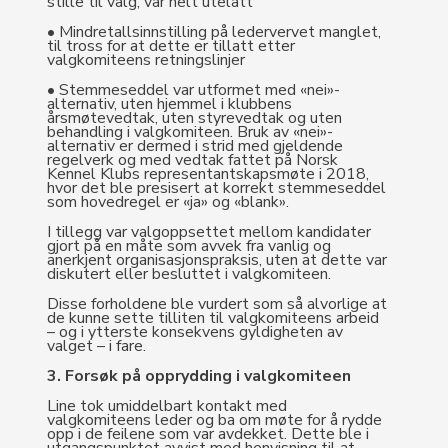
stille til valg, var helt utelatt
• Mindretallsinnstilling på ledervervet manglet,
til tross for at dette er tillatt etter
valgkomiteens retningslinjer
• Stemmeseddel var utformet med «nei»-
alternativ, uten hjemmel i klubbens
årsmøtevedtak, uten styrevedtak og uten
behandling i valgkomiteen. Bruk av «nei»-
alternativ er dermed i strid med gjeldende
regelverk og med vedtak fattet på Norsk
Kennel Klubs representantskapsmøte i 2018,
hvor det ble presisert at korrekt stemmeseddel
som hovedregel er «ja» og «blank».
I tillegg var valgoppsettet mellom kandidater
gjort på en måte som avvek fra vanlig og
anerkjent organisasjonspraksis, uten at dette var
diskutert eller besluttet i valgkomiteen.
Disse forholdene ble vurdert som så alvorlige at
de kunne sette tilliten til valgkomiteens arbeid
– og i ytterste konsekvens gyldigheten av
valget – i fare.
3. Forsøk på opprydding i valgkomiteen
Line tok umiddelbart kontakt med
valgkomiteens leder og ba om møte for å rydde
opp i de feilene som var avdekket. Dette ble i