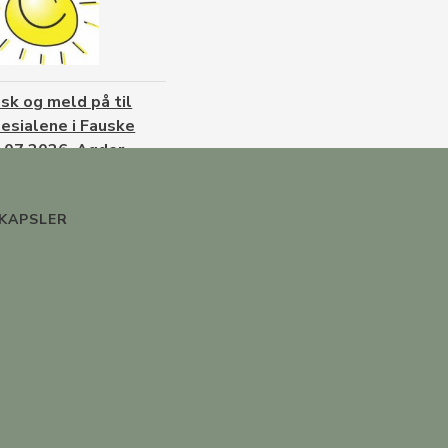
sk og meld på til
esialene i Fauske
.07.2026, Agder
.08.2026 og
lo/Akershus
KAPSLER
.08.2026