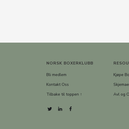
NORSK BOXERKLUBB
RESOU
Bli medlem
Kjøpe B
Kontakt Oss
Skjemae
Tilbake til toppen ↑
Avl og 