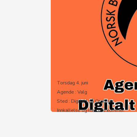
Torsdag 4. juni
Agende : Valg
Sted : Digitalt på Orgbrain
Innkallelse og mer info kommer.