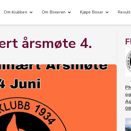
Om klubben
Om Boxeren
Kjøpe Boxer
Result
ært årsmøte 4.
F
PM
og
Ag
08