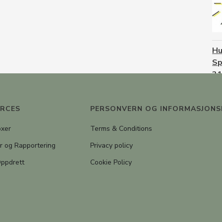
Hu
Sp
31
08
Os
RCES
PERSONVERN OG INFORMASJONS
22
oxer
Terms & Conditions
r og Rapportering
Privacy policy
Oppdrett
Cookie Policy