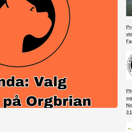
Pr
vi
Fa
PM
og
No
31