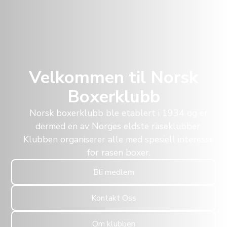
Velkommen til Norsk
Boxerklubb
Norsk boxerklubb ble etablert i 1934 og er
dermed en av Norges eldste raseklubber.
Klubben organiserer alle med spesiell interesse
for rasen boxer.
Bli medlem
Kontakt Oss
Om klubben